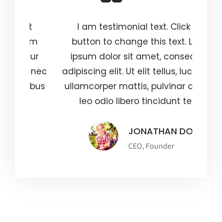
I am testimonial text. Click edit
em
button to change this text. Lorem
b
ur
ipsum dolor sit amet, consectetur
i
 nec
adipiscing elit. Ut elit tellus, luctus nec
adi
bus
ullamcorper mattis, pulvinar dapibus
ul
leo odio libero tincidunt tellus.
JONATHAN DOE
CEO, Founder